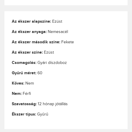
Az ékszer alapszíne:
Ezüst
Az ékszer anyaga:
Nemesacél
Az ékszer második színe:
Fekete
Az ékszer színe:
Ezüst
Csomagolás:
Gyári díszdoboz
Gyűrű méret:
60
Köves:
Nem
Nem:
Férfi
Szavatosság:
12 hónap jótállás
Ékszer típus:
Gyűrű