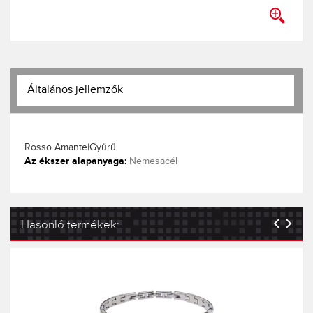
Általános jellemzők
Rosso Amante|Gyűrű
Az ékszer alapanyaga:
Nemesacél
Hasonló termékek: