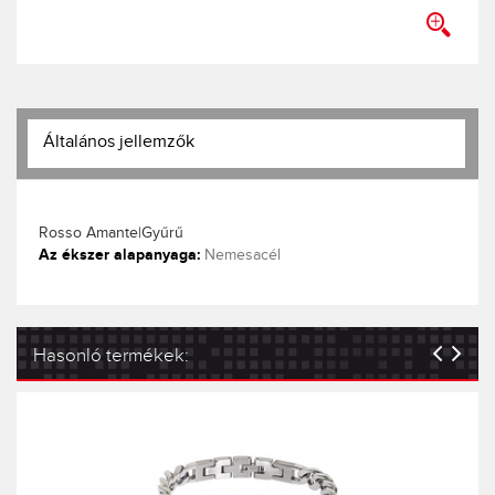
Általános jellemzők
Rosso Amante|Gyűrű
Az ékszer alapanyaga:
Nemesacél
Hasonló termékek: