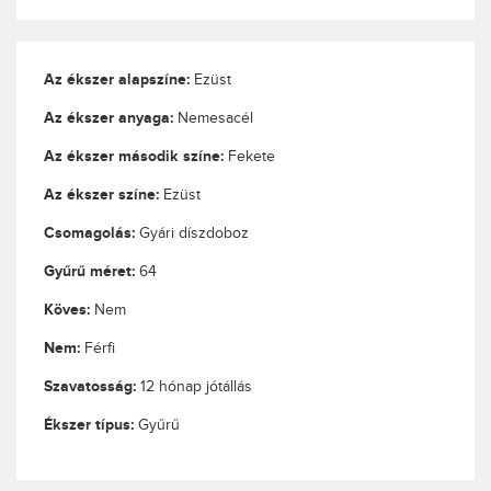
Az ékszer alapszíne:
Ezüst
Az ékszer anyaga:
Nemesacél
Az ékszer második színe:
Fekete
Az ékszer színe:
Ezüst
Csomagolás:
Gyári díszdoboz
Gyűrű méret:
64
Köves:
Nem
Nem:
Férfi
Szavatosság:
12 hónap jótállás
Ékszer típus:
Gyűrű