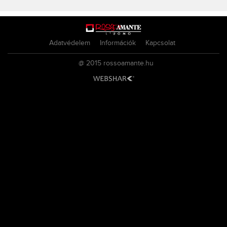
Adatvédelem
Információk
Kapcsolat
@ 2015
rossoamante.hu