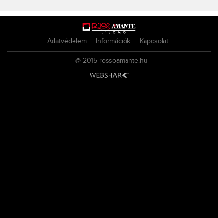
Adatvédelem
Információk
Kapcsolat
@ 2015
rossoamante.hu