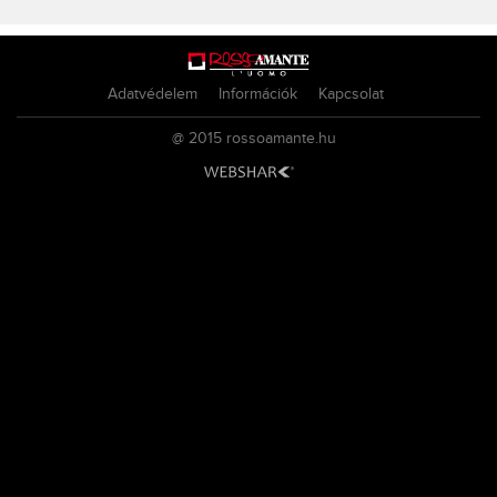
Adatvédelem
Információk
Kapcsolat
@ 2015
rossoamante.hu