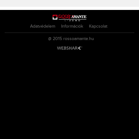
Adatvédelem
Információk
Kapcsolat
@ 2015
rossoamante.hu