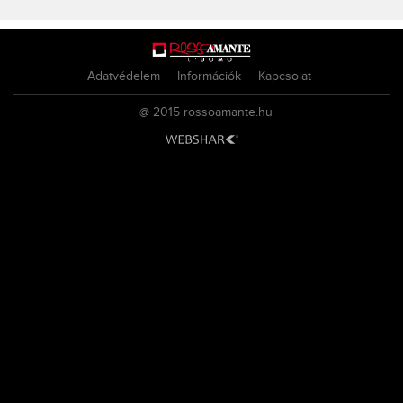
Adatvédelem
Információk
Kapcsolat
@ 2015
rossoamante.hu