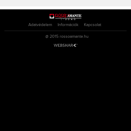
Adatvédelem
Információk
Kapcsolat
@ 2015
rossoamante.hu