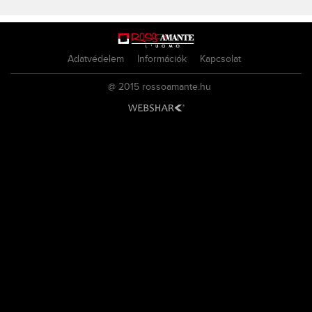
Adatvédelem
Információk
Kapcsolat
@ 2015
rossoamante.hu