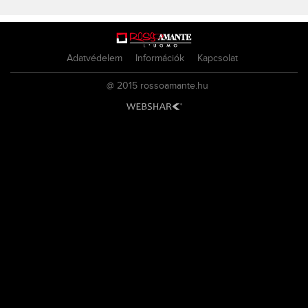
Adatvédelem
Információk
Kapcsolat
@ 2015
rossoamante.hu