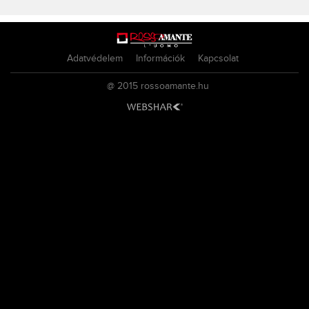
Adatvédelem
Információk
Kapcsolat
@ 2015
rossoamante.hu