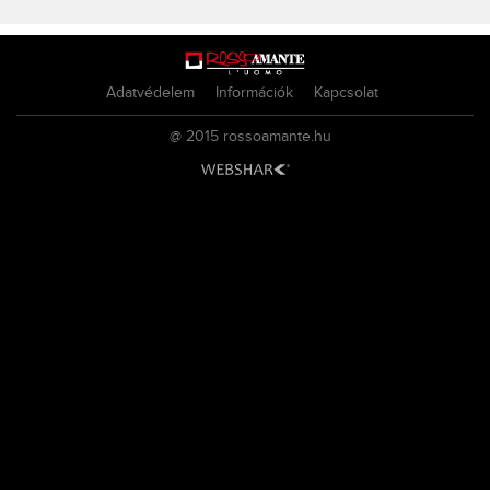
Adatvédelem
Információk
Kapcsolat
@ 2015
rossoamante.hu