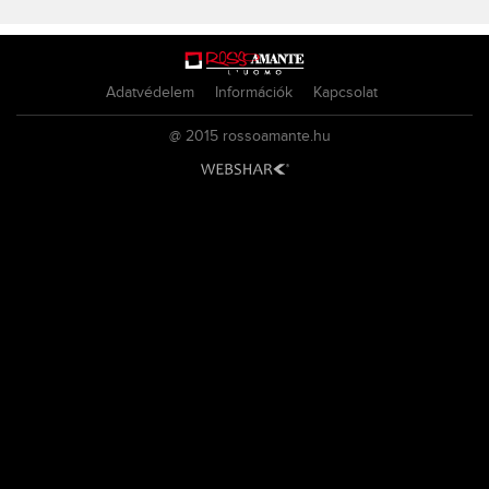
Adatvédelem
Információk
Kapcsolat
@ 2015
rossoamante.hu