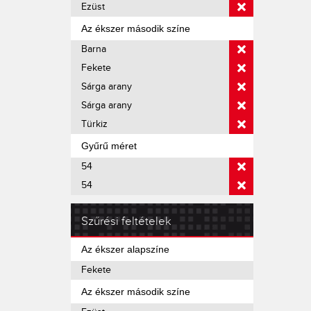
Ezüst
Az ékszer második színe
Barna
Fekete
Sárga arany
Sárga arany
Türkiz
Gyűrű méret
54
54
Szűrési feltételek
Az ékszer alapszíne
Fekete
Az ékszer második színe