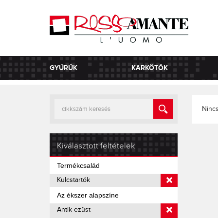
GYŰRŰK
KARKÖTŐK
Nincs
Kiválasztott feltételek
Termékcsalád
Kulcstartók
Az ékszer alapszíne
Antik ezüst