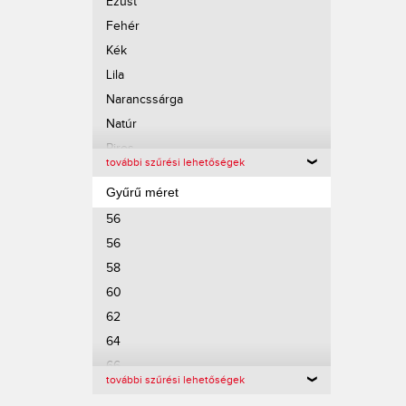
Ezüst
Fehér
Kék
Lila
Narancssárga
Natúr
Piros
további szűrési lehetőségek
Rose arany
Gyűrű méret
Rose arany
56
Sárga
56
Sötét kék
58
Sötét kék
60
Sötét kék
62
Szürke
64
Világos kék
66
Világos kék
további szűrési lehetőségek
68
Világos kék